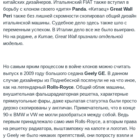
китайских дизайнеров. Итальянский FIAT также вступил в
борьбу с клоном своего «дитя»
Panda
. «Китаец»
Great Wall
Peri
также без лишней скромности скопировал общий дизайн
итальянской машины. Судебное дело здесь также шло с
переменным успехом. В Италии дело все же было выиграно.
Но на родине,
в Китае, Great Wall признали отдельной
моделью
.
Но самым ярким процессом в войне клонов можно считать
выпуск в 2009 году большого седана
Geely GE
. В данном
случае дизайнеры из Поднебесной посягнули не на что иное,
как на легендарный
Rolls-Royce
. Общий облик машины,
внушительная фальшрадиаторная решетка, характерные
прямоугольные фары, даже крылатая статуэтка были просто
дерзко скопированы у англичан. Примечательно, что в конце
90-х BMW и VW не могли разобраться между собой. Ведь
первым принадлежало само имя Rolls-Royce, а вторым права
на решетку радиатора, выштамповку на капоте и логотип. Но
у Geely не было никаких препятствий, они попросту взяли и