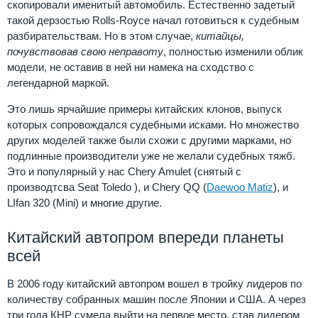
скопировали именитый автомобиль. Естественно задетый
такой дерзостью Rolls-Royce начал готовиться к судебным
разбирательствам. Но в этом случае,
китайцы,
почувствовав свою неправоту
, полностью изменили облик
модели, не оставив в ней ни намека на сходство с
легендарной маркой.
Это лишь ярчайшие примеры китайских клонов, выпуск
которых сопровождался судебными исками. Но множество
других моделей также были схожи с другими марками, но
подлинные производители уже не желали судебных тяжб.
Это и популярный у нас Chery Amulet (снятый с
производтсва Seat Toledo ), и Chery QQ (
Daewoo Matiz
), и
LIfan 320 (Mini) и многие другие.
Китайский автопром впереди планеты
всей
В 2006 году китайский автопром вошел в тройку лидеров по
количеству собранных машин после Японии и США. А через
три года КНР сумела выйти на первое место, став лидером