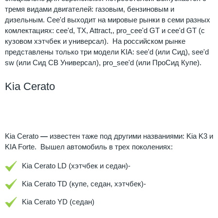
тремя видами двигателей: газовым, бензиновым и
дизельным. Cee'd выходит на мировые рынки в семи разных
комлектациях: cee'd, TX, Attract,, pro_cee'd GT и cee'd GT (с
кузовом хэтчбек и универсал). На российском рынке
представлены только три модели KIA: see'd (или Сид), see'd
sw (или Сид СВ Универсал), pro_see'd (или ПроСид Купе).
Kia Cerato
Kia
Cerato
Kia Cerato
—
известен таже под другими названиями: Kia K3 и
KIA Forte. Вышел автомобиль в трех поколениях:
Kia Cerato LD
(хэтчбек и седан)-
Kia Cerato TD
(купе, седан, хэтчбек)-
Kia Cerato YD
(седан)