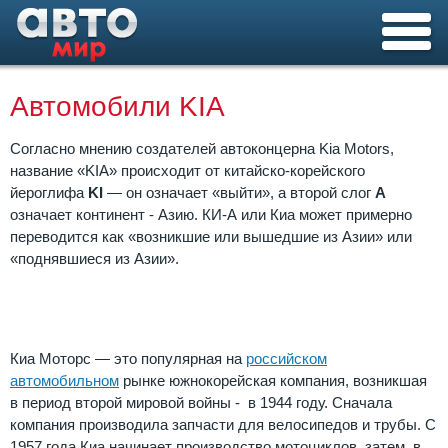
Автомобили KIA
Согласно мнению создателей автоконцерна Kia Motors,
название «KIA» происходит от китайско-корейского
йероглифа
KI
— он означает «выйти», а второй слог
А
означает континент - Азию. КИ-А или Киа может примерно
переводится как «возникшие или вышедшие из Азии» или
«поднявшиеся из Азии».
KIA
Киа Моторс — это популярная на
российском
автомобильном
рынке южнокорейская компания, возникшая
в период второй мировой войны - в 1944 году. Сначала
компания производила запчасти для велосипедов и трубы. С
1957 года Киа начинает производство мотоциклов, затем, в